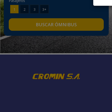
Pasajeros
1
2
3
3+