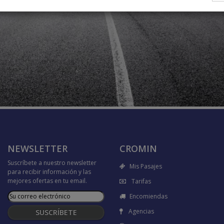
NEWSLETTER
CROMIN
Suscríbete a nuestro newsletter
Mis Pasajes
para recibir información y las
mejores ofertas en tu email.
Tarifas
Encomiendas
Agencias